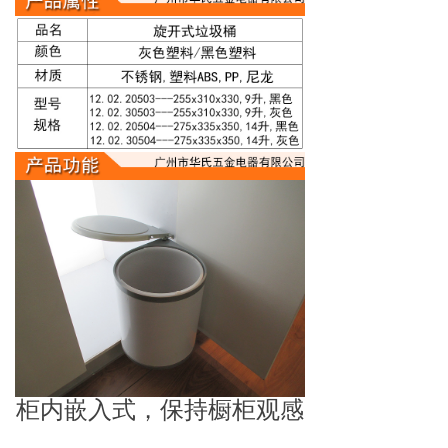
柜内嵌入式，保持橱柜观感