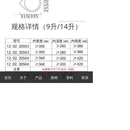
规格详情（9升/14升）
适配柜内尺寸要求
首页
关于
产品
新闻
资料
联系